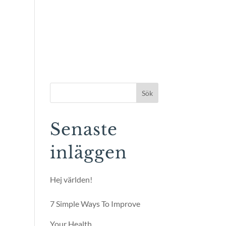
BOKA TID
OM STUDION
WEBBUTIK
Sök
Senaste
inläggen
Hej världen!
7 Simple Ways To Improve
Your Health