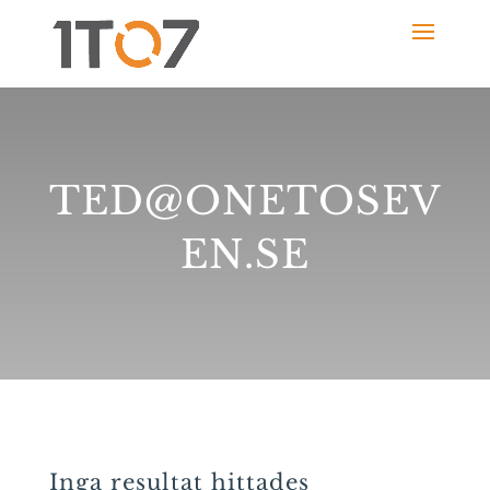
TED@ONETOSEV
EN.SE
Inga resultat hittades